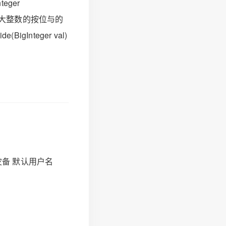
teger
 返回两个大整数的按位与的
(BigInteger val)
 信核灾备 默认用户名